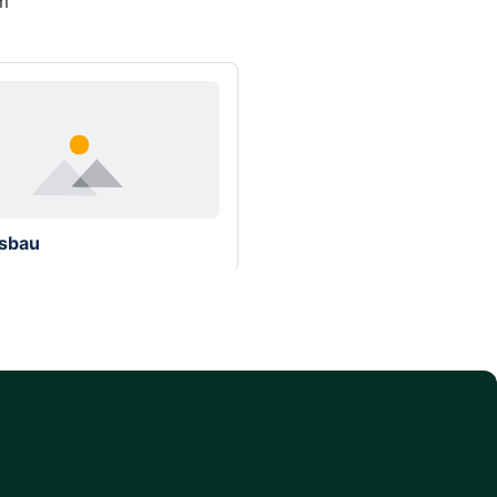
m 
sbau